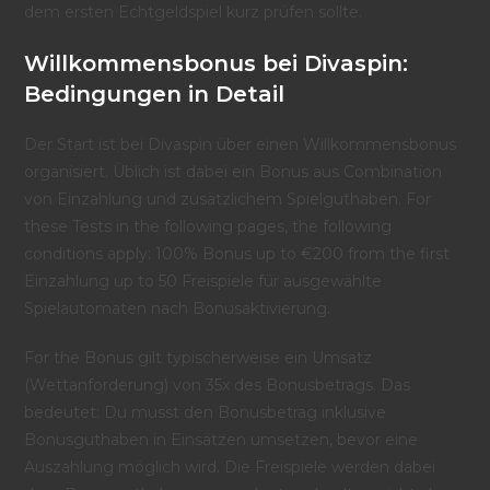
dem ersten Echtgeldspiel kurz prüfen sollte.
Willkommensbonus bei Divaspin:
Bedingungen in Detail
Der Start ist bei Divaspin über einen Willkommensbonus
organisiert. Üblich ist dabei ein Bonus aus Combination
von Einzahlung und zusätzlichem Spielguthaben. For
these Tests in the following pages, the following
conditions apply: 100% Bonus up to €200 from the first
Einzahlung up to 50 Freispiele für ausgewählte
Spielautomaten nach Bonusaktivierung.
For the Bonus gilt typischerweise ein Umsatz
(Wettanforderung) von 35x des Bonusbetrags. Das
bedeutet: Du musst den Bonusbetrag inklusive
Bonusguthaben in Einsätzen umsetzen, bevor eine
Auszahlung möglich wird. Die Freispiele werden dabei