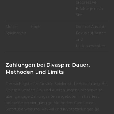
progressive
Effekte je nach
Slot
Mobile
hoch
Optimal Ansicht,
Spielbarkeit
Fokus auf Tasten
und
Kartenansichten
Zahlungen bei Divaspin: Dauer,
Methoden und Limits
Der wichtigste Teil für viele Spieler ist die Auszahlung. Bei
Divaspin werden Ein- und Auszahlungen üblicherweise
über gängige Zahlungsarten angeboten. In this Test
betrachte ich vier gängige Methoden: Credit card,
Sofortüberweisung, PayPal und Kryptozahlungen (je