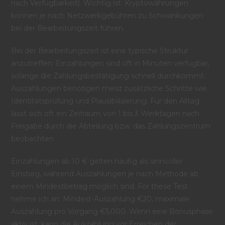
nach Verfügbarkeit). Wichtig ist: Kryptowährungen
können je nach Netzwerkgebühren zu Schwankungen
bei der Bearbeitungszeit führen.
Bei der Bearbeitungszeit ist eine typische Struktur
anzutreffen: Einzahlungen sind oft in Minuten verfügbar,
solange die Zahlungsbestätigung schnell durchkommt.
Auszahlungen benötigen meist zusätzliche Schritte wie
Identitätsprüfung und Plausibilisierung. Für den Alltag
lässt sich oft ein Zeitraum von 1 bis 3 Werktagen nach
Freigabe durch die Abteilung bzw. das Zahlungszentrum
beobachten.
Einzahlungen ab 10 € gelten häufig als sinnvoller
Einstieg, während Auszahlungen je nach Methode ab
einem Mindestbetrag möglich sind. For these Test
nehme ich an: Mindest-Auszahlung €20, maximale
Auszahlung pro Vorgang €5,000. Wenn eine Bonusphase
aktiv ist, kann die Auszahlung vor Erreichen der