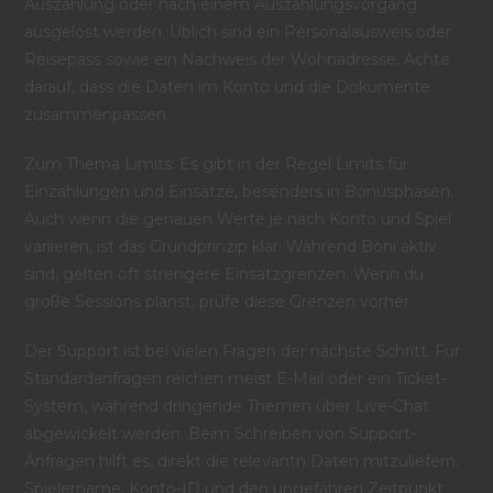
Auszahlung oder nach einem Auszahlungsvorgang
ausgelöst werden. Üblich sind ein Personalausweis oder
Reisepass sowie ein Nachweis der Wohnadresse. Achte
darauf, dass die Daten im Konto und die Dokumente
zusammenpassen.
Zum Thema Limits: Es gibt in der Regel Limits für
Einzahlungen und Einsätze, besenders in Bonusphasen.
Auch wenn die genauen Werte je nach Konto und Spiel
variieren, ist das Grundprinzip klar: Während Boni aktiv
sind, gelten oft strengere Einsatzgrenzen. Wenn du
große Sessions planst, prüfe diese Grenzen vorher.
Der Support ist bei vielen Fragen der nächste Schritt. Für
Standardanfragen reichen meist E-Mail oder ein Ticket-
System, während dringende Themen über Live-Chat
abgewickelt werden. Beim Schreiben von Support-
Anfragen hilft es, direkt die relevantn Daten mitzuliefern:
Spielername, Konto-ID und den ungefähren Zeitpunkt