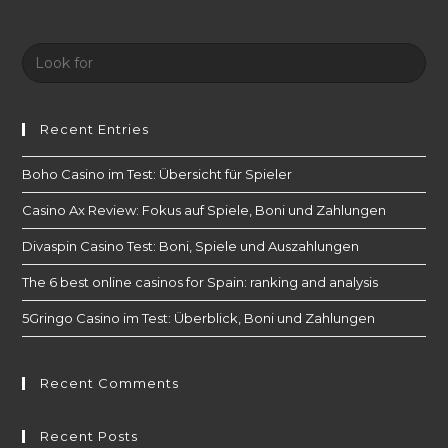
Look
for:
Recent Entries
Boho Casino im Test: Übersicht für Spieler
Casino Ax Review: Fokus auf Spiele, Boni und Zahlungen
Divaspin Casino Test: Boni, Spiele und Auszahlungen
The 6 best online casinos for Spain: ranking and analysis
5Gringo Casino im Test: Überblick, Boni und Zahlungen
Recent Comments
Recent Posts