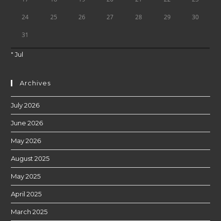
24
25
26
27
28
29
30
31
" Jul
Archives
July 2026
June 2026
May 2026
August 2025
May 2025
April 2025
March 2025