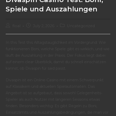
Spiele und Auszahlungen
Author
Post
Entry
floal
July 2, 2026
Uncategorized
of
publication:
category:
the
entry:
In this Test this Alltagstauglichkeit im Vordergrund: Wie
funktionieren Boni, welche Spiele gibt es wirklich, und wie
läuft die Auszahlung in der Praxis. Der Fokus liegt dabei
auf einem clear Überblick, damit du schnell einschätzen
kannst, ob Divaspin für said passt.
Divaspin ist ein Online-Casino mit einem Schwerpunkt
auf Klassikern und aktuellen Spielautomaten. Das
Angebot ist so aufgebaut, dass sowohl Gelegenheits-
Spieler als auch Nutzer mit längeren Sessions etwas
finden. Besonders wichtig: Es gibt Regeln zu Boni,
Einsatzlimits und Auszahlungsbedingungen, die man vor