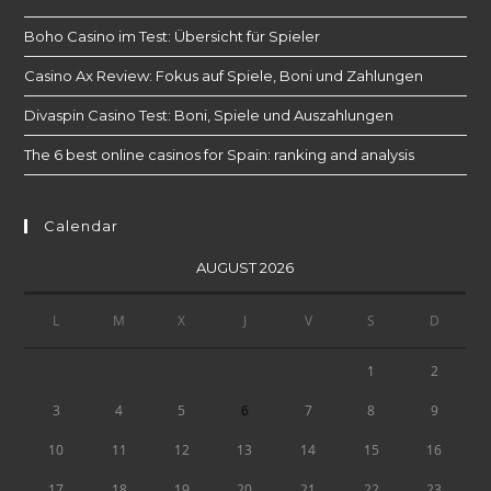
Boho Casino im Test: Übersicht für Spieler
Casino Ax Review: Fokus auf Spiele, Boni und Zahlungen
Divaspin Casino Test: Boni, Spiele und Auszahlungen
The 6 best online casinos for Spain: ranking and analysis
Calendar
AUGUST 2026
L
M
X
J
V
S
D
1
2
6
3
4
5
7
8
9
10
11
12
13
14
15
16
17
18
19
20
21
22
23