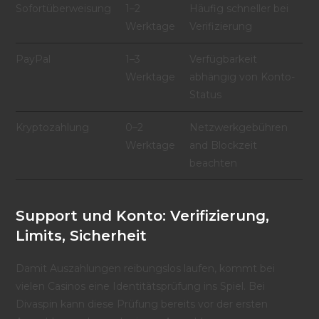
Sofortüberweisung
1–2
Häufig schneller bei
Werktage
Verifizierung
PayPal
1–3
Verfügbarkeit
Werktage
abhängig von Konto-
Status
Kryptozahlung
0–2
Netzwerkgebühren
Werktage
and Blockzeit
beachten
Support und Konto: Verifizierung,
Limits, Sicherheit
Damit Auszahlungen reibungslos laufen, kommt bei
vielen Casinos eine Identitätsprüfung ins Spiel. Bei
Divaspin kann diese Prüfung bereits vor der ersten