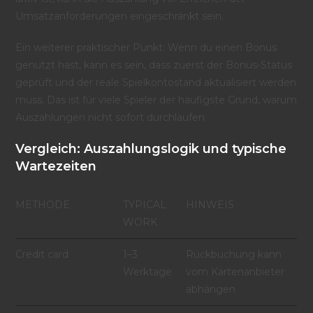
Umsatzanforderungen eingeschränkt sein.
Ein weiterer praktischer Punkt: Wenn du einen Bonus
genutzt hast, kann es sein, dass zuerst der Bonus-Status
geprüft und der reale Spielkontostand aktualisiert werden
muss. Das ist für viele Spieler der häufigste Grund, warum
Auszahlungen nicht sofort durchlaufen.
Vergleich: Auszahlungslogik und typische
Wartezeiten
METHODE
TYPICAL
HINWEIS
WORK
Credit card
1–3
Rückbuchung kann
Werktage
vom Kartenanbieter
abhängen