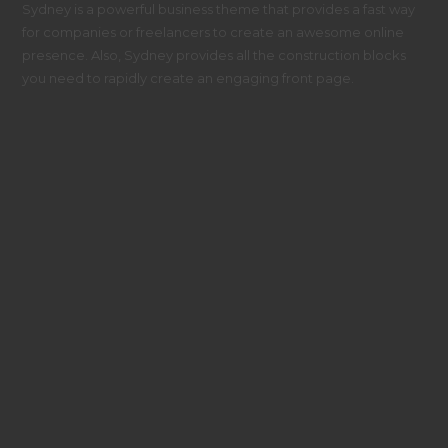
Sydney is a powerful business theme that provides a fast way
for companies or freelancers to create an awesome online
presence. Also, Sydney provides all the construction blocks
you need to rapidly create an engaging front page.