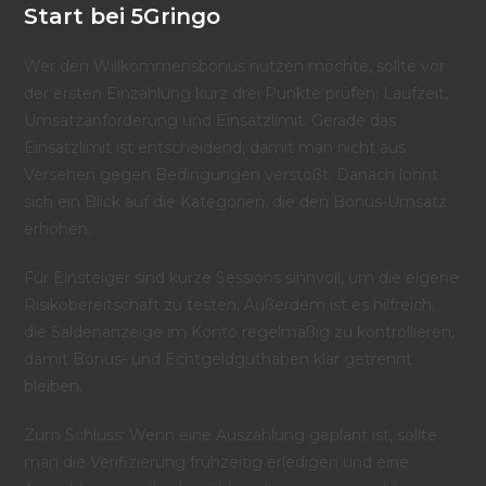
Start bei 5Gringo
Wer den Willkommensbonus nutzen möchte, sollte vor
der ersten Einzahlung kurz drei Punkte prüfen: Laufzeit,
Umsatzanforderung und Einsatzlimit. Gerade das
Einsatzlimit ist entscheidend, damit man nicht aus
Versehen gegen Bedingungen verstößt. Danach lohnt
sich ein Blick auf die Kategorien, die den Bonus-Umsatz
erhöhen.
Für Einsteiger sind kurze Sessions sinnvoll, um die eigene
Risikobereitschaft zu testen. Außerdem ist es hilfreich,
die Saldenanzeige im Konto regelmäßig zu kontrollieren,
damit Bonus- und Echtgeldguthaben klar getrennt
bleiben.
Zum Schluss: Wenn eine Auszahlung geplant ist, sollte
man die Verifizierung frühzeitig erledigen und eine