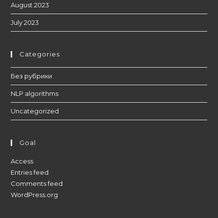
August 2023
July 2023
Categories
Без рубрики
NLP algorithms
Uncategorized
Goal
Access
Entries feed
Comments feed
WordPress.org