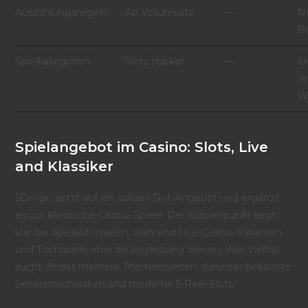
Auszahlungsregeln
Ab Vollumsatz
—
N
B
Spielkategorien
Slots stärker
—
Li
r
W
Spielangebot im Casino: Slots, Live
and Klassiker
5Gringo setzt auf ein solides Slot-Angebot und ergänzt
es um klassische Casino-Spiele. Der Schwerpunkt liegt
klar bei Spielautomaten, während Live-Casino-Varianten
und Tischspiele eher als Ergänzung dienen. Wer Vielfalt
sucht, findet mehrere Themenwelten, darunter bekannte
Serienmechaniken and moderne 5-Reel-Slots.