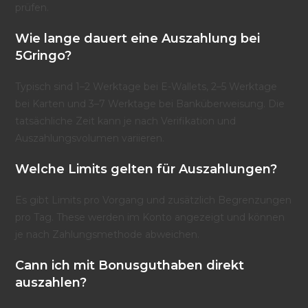
prüfen.
Wie lange dauert eine Auszahlung bei
5Gringo?
Typisch sind 1–2 Werktage bei E-Wallets, 2–5 Werktage
bei Karten und 3–7 Werktage bei Banküberweisung. Die
tatsächliche Zeit kann je nach Verifikation und
Auszahlungsvolumen variieren.
Welche Limits gelten für Auszahlungen?
Es gibt Limits pro Vorgang und zusätzlich Begrenzungen
pro Tag. These werden im Konto angezeigt und können
je nach Zahlungsmethode abweichen.
Cann ich mit Bonusguthaben direkt
auszahlen?