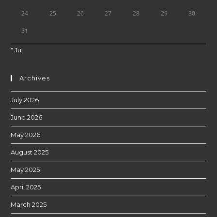
24
25
26
27
28
29
30
31
" Jul
Archives
July 2026
June 2026
May 2026
August 2025
May 2025
April 2025
March 2025