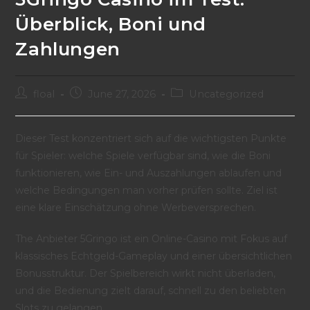
Überblick, Boni und
Zahlungen
Author
Post
Entry
floal
June 27, 2026
Uncategorized
of
publication:
category:
the
entry:
Dieser Test konzentriert sich auf die wichtigsten Punkte
für Spieler: welche Spiele verfügbar sind, wie die Boni
funktionieren, wie Ein- und Auszahlungen ablaufen und
welche Bedingungen man vorher prüfen sollte. Ziel ist
eine klare Einschätzung ohne Werbeversprechen.
The Anbieter 5Gringo ist ein Online-Casino mit Fokus auf
klassisches Echtgeld-Gameplay und einer übersichtlichen
Bonusstruktur. Der Spielbereich wirkt nicht überladen,
und die Bedienung zielt darauf, schnell zu den beliebten
Slots zu gelangen.