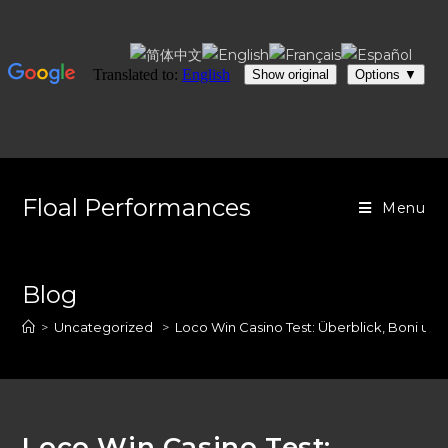
Skip
to
Floal Performances
Menu
content
Blog
>
Uncategorized
>
Loco Win Casino Test: Überblick, Boni un
Loco Win Casino Test: