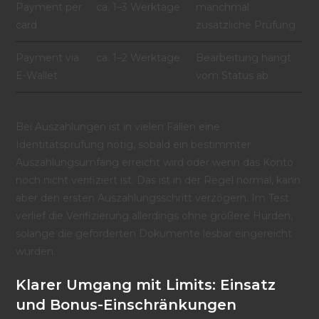
Payment per
ca. 1–3 Werktage
manchmal
card
zusätzliche Prüfung
Payment via
ca. 1–2 Werktage
Bearbeitung hangt
E-Wallet
vom Status ab
Bei Auszahlungen ist in vielen Fällen eine
Identitätsprüfung nötig, sobald ein bestimmter
Auszahlungsumfang erreicht wird oder wenn das Konto
noch nicht verifiziert ist. Das ist in der Regel normal, kann
aber den ersten Auszahlungsschritt verzögern. Im Test
verlief die Verifizierung allerdings ohne größere Hürden,
solange die geforderten Dokumente lesbar eingereicht
wurden.
Klarer Umgang mit Limits: Einsatz
und Bonus-Einschränkungen