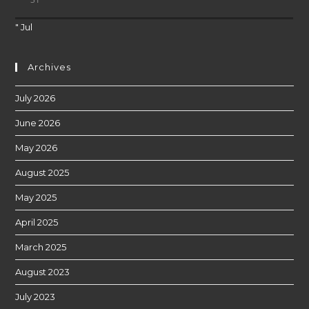
" Jul
Archives
July 2026
June 2026
May 2026
August 2025
May 2025
April 2025
March 2025
August 2023
July 2023