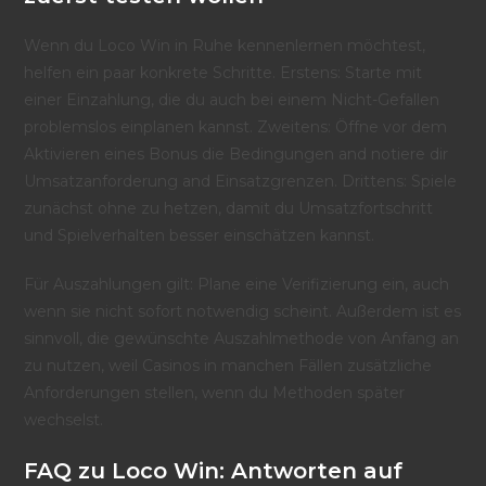
Wenn du Loco Win in Ruhe kennenlernen möchtest,
helfen ein paar konkrete Schritte. Erstens: Starte mit
einer Einzahlung, die du auch bei einem Nicht-Gefallen
problemslos einplanen kannst. Zweitens: Öffne vor dem
Aktivieren eines Bonus die Bedingungen and notiere dir
Umsatzanforderung and Einsatzgrenzen. Drittens: Spiele
zunächst ohne zu hetzen, damit du Umsatzfortschritt
und Spielverhalten besser einschätzen kannst.
Für Auszahlungen gilt: Plane eine Verifizierung ein, auch
wenn sie nicht sofort notwendig scheint. Außerdem ist es
sinnvoll, die gewünschte Auszahlmethode von Anfang an
zu nutzen, weil Casinos in manchen Fällen zusätzliche
Anforderungen stellen, wenn du Methoden später
wechselst.
FAQ zu Loco Win: Antworten auf