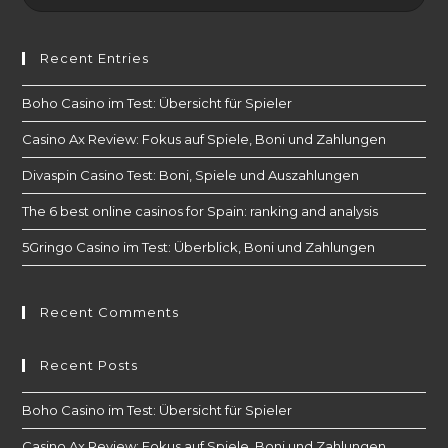
for:
Recent Entries
Boho Casino im Test: Übersicht für Spieler
Casino Ax Review: Fokus auf Spiele, Boni und Zahlungen
Divaspin Casino Test: Boni, Spiele und Auszahlungen
The 6 best online casinos for Spain: ranking and analysis
5Gringo Casino im Test: Überblick, Boni und Zahlungen
Recent Comments
Recent Posts
Boho Casino im Test: Übersicht für Spieler
Casino Ax Review: Fokus auf Spiele, Boni und Zahlungen