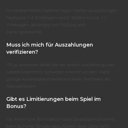
Im beobachteten Rahmen lagen Karten-Auszahlungen
häufig bei 1–3 Werktagen und E-Wallets bei ca. 1–2
Werktagen, abhängig von Prüfung und
Zahlungsanbieter.
Muss ich mich für Auszahlungen
verifizieren?
Oft ja, entweder direkt bei der ersten Auszahlung oder
sobald bestimmte Schwellen erreicht werden. Halte
gültige Ausweisdokumente and einen Nachweis der
Adresse bereit.
Gibt es Limitierungen beim Spiel im
Bonus?
Ha. Wenn eine Bonusaktion eine Einsatzgrenze nennt,
kann zu hoher Einsatz dazu führen, dass Spins nicht