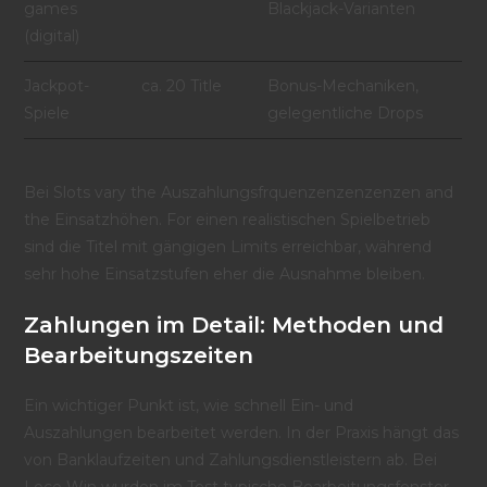
games
Blackjack-Varianten
(digital)
Jackpot-
ca. 20 Title
Bonus-Mechaniken,
Spiele
gelegentliche Drops
Bei Slots vary the Auszahlungsfrquenzenzenzenzen and
the Einsatzhöhen. For einen realistischen Spielbetrieb
sind die Titel mit gängigen Limits erreichbar, während
sehr hohe Einsatzstufen eher die Ausnahme bleiben.
Zahlungen im Detail: Methoden und
Bearbeitungszeiten
Ein wichtiger Punkt ist, wie schnell Ein- und
Auszahlungen bearbeitet werden. In der Praxis hängt das
von Banklaufzeiten und Zahlungsdienstleistern ab. Bei
Loco Win wurden im Test typische Bearbeitungsfenster