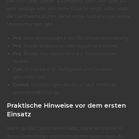
weil nicht jede Spielart automatisch zählt. Wer stark auf
sehr niedrige oder sehr hohe Einsätze setzt, sollte vorab
die Grenzwerte prüfen, damit es bei Auszahlungen keine
Überraschungen gibt.
Pro:
Klare Bonusstruktur mit 35x Umsatzanforderung
Pro:
Mobile Bedienung wirkt logisch und schnell
Pro:
Breites Grundsortiment aus Slots und Live-
Spielen
Con:
Bonus kann an Kategorien und Einsätze
gebunden sein
Contra:
Auszahlungen dauern je nach Methode
unterschiedlich lange
Praktische Hinweise vor dem ersten
Einsatz
Wenn du das Casino testen willst, starte am besten in
dieser Reihenfolge: erst Konto prüfen lassen, dann die