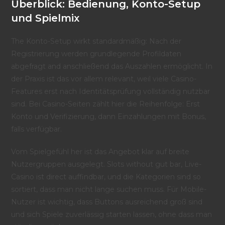
Überblick: Bedienung, Konto-Setup
und Spielmix
The Konto-Setup wirkt standardmäßig: Nach der
Registrierung werden grundlegende Profildaten
abgefragt and anschließend das Auszahlen ermöglicht. In
der Praxis ist das vor allem relevant, weil viele Casino-
Features erst nach Identitätsprüfung vollständig nutzbar
sind. Bei Casino-Seiten zählt hier die Reihenfolge: Erst
Konto und Verifizierung, dann Einzahlungen mit Bonus,
falls verfügbar.
Vom Spielgefühl her ist das Angebot klar auf breite
Nutzergruppen ausgelegt. Slots without gut bar, Live-
Casino ist direct auffindbar, und die Kategorien sind so
sortiert, dass man nicht lange suchen muss. Für Mobile-
Nutzer ist wichtig, dass Buttons ausreichend groß sind
und sich Spiele zuverlässig starten lassen, ohne dass man