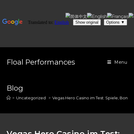
Skip
to
Floal Performances
Menu
content
Blog
>
Uncategorized
>
Vegas Hero Casino im Test: Spiele, Boni 
Vegas Hero Casino im Test: