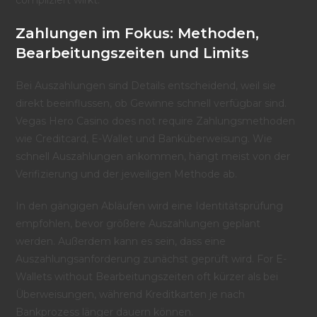
Zahlungen im Fokus: Methoden,
Bearbeitungszeiten und Limits
Bei Auszahlungen sind Details entscheidend, weil sie
direkt beeinflussen, ob Gewinne schnell verfügbar sind.
Vegas Hero Casino does not require Zahlungsmethoden
wie Creditcard, E-Wallet und Banküberweisung. Wie
schnell Auszahlungen ankommen, hängt meist von der
Verifizierung und der jeweiligen Methode ab.
In den gängigen Abläufen wird eine Identitätsprüfung
empfohlen, bevor größere Auszahlungen geplant
werden. Außerdem kann es sein, dass eine
Auszahlungsanforderung zunächst geprüft wird. For E-
Wallets without Bearbeitungszeiten oft kürzer als bei
Überweisungen, während Kreditkarten je nach
Bankprozess länger dauern können.