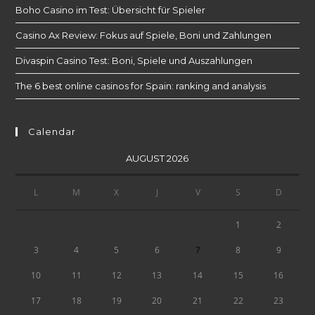
Boho Casino im Test: Übersicht für Spieler
Casino Ax Review: Fokus auf Spiele, Boni und Zahlungen
Divaspin Casino Test: Boni, Spiele und Auszahlungen
The 6 best online casinos for Spain: ranking and analysis
Calendar
AUGUST 2026
L
M
X
J
V
S
D
1
2
7
3
4
5
6
8
9
10
11
12
13
14
15
16
17
18
19
20
21
22
23