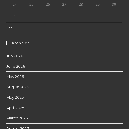
24
25
26
27
28
29
30
31
" Jul
Archives
July 2026
June 2026
May 2026
August 2025
May 2025
April 2025
March 2025
August 2023