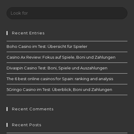
Look
for:
Recent Entries
Boho Casino im Test: Übersicht für Spieler
Casino Ax Review: Fokus auf Spiele, Boni und Zahlungen
Divaspin Casino Test: Boni, Spiele und Auszahlungen
The 6 best online casinos for Spain: ranking and analysis
5Gringo Casino im Test: Überblick, Boni und Zahlungen
Recent Comments
Recent Posts