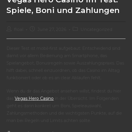
Spiele, Boni und Zahlungen
Author
Post
Entry
floal
June 27, 2026
Uncategorized
of
publication:
category:
the
entry:
Dieser Test ist mobil-first aufgebaut: Entscheidend sind
damit vor allem Bedienung am Smartphone, das
Spielangebot, Bonusregeln sowie Auszahlungspraxis. Das
hilft dabei, schnell einzuordnen, ob das Casino im Alltag
funktioniert oder ob es an clear Abläufen fehlt.
Wenn du dir das Angebot ansehen willst, findest du hier
das
Vegas Hero Casino
in der Übersicht. Im Folgenden
geht es dann konkret um Boni, Spieleauswahl,
Zahlungsmethoden und die wichtigsten Punkte, auf die
man bei Regeln und Limits achten sollte.